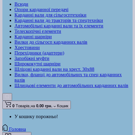
Всюди
Опори карданної передачі
Карданні вали для сільгосптехніки
Карданні вали до тракторів та спецтехніки
Автомобільні карданні вали та їх елементи
Телескопічні елементи
Карданні шарніри
Вилки до сільгосп карданних валів
Хрестовини
Перехідники (адаптери)
Запобіжні муфти
Ширококутні шарніри
Шліцові карданні вали на хрест. 30x88
Вилки, фланці до автомобільних та спец карданних
валів
Шлицьові елементи до автомобільних карданних валів
0
Tоварів,
на
0.00 грн.
Кошик
У кошику порожньо!
Головна