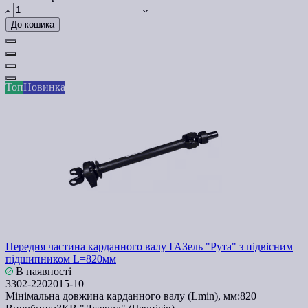
До кошика
Топ
Новинка
Передня частина карданного валу ГАЗель "Рута" з підвісним
підшипником L=820мм
В наявності
3302-2202015-10
Мінімальна довжина карданного валу (Lmin), мм:
820