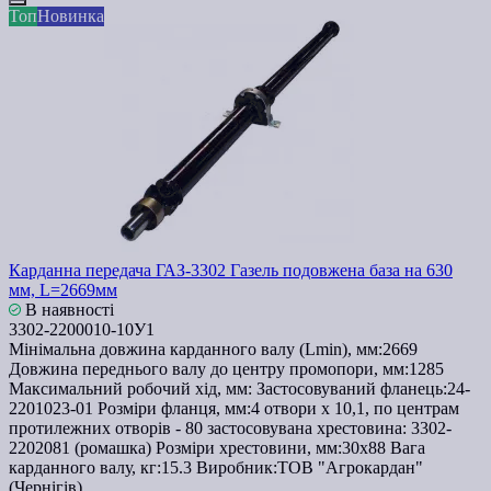
Топ
Новинка
Карданна передача ГАЗ-3302 Газель подовжена база на 630
мм, L=2669мм
В наявності
3302-2200010-10У1
Мінімальна довжина карданного валу (Lmin), мм:
2669
Довжина переднього валу до центру промопори, мм:
1285
Максимальний робочий хід, мм:
Застосовуваний фланець:
24-
2201023-01
Розміри фланця, мм:
4 отвори х 10,1, по центрам
протилежних отворів - 80
застосовувана хрестовина:
3302-
2202081 (ромашка)
Розміри хрестовини, мм:
30х88
Вага
карданного валу, кг:
15.3
Виробник:
ТОВ "Агрокардан"
(Чернігів)