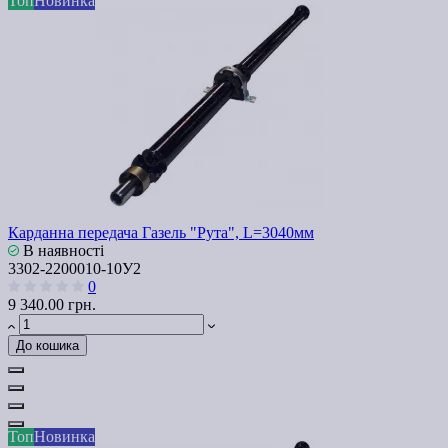
Топ
Новинка
Карданна передача Газель "Рута", L=3040мм
В наявності
3302-2200010-10У2
0
9 340.00 грн.
До кошика
Топ
Новинка