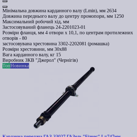
Мінімальна довжина карданного валу (Lmin), мм
2634
Довжина переднього валу до центру промопори, мм
1250
Максимальний робочий хід, мм
Застосовуваний фланець
24-2201023-01
Розміри фланця, мм
4 отвори х 10,1, по центрам протилежних
отворів - 80
застосовувана хрестовина
3302-2202081 (ромашка)
Розміри хрестовини, мм
30х88
Вага карданного валу, кг
15
Виробник
ЗКВ "Джерол" (Чернігів)
Топ
Новинка
Карданна передача ГАЗ-33027 ГАЗель "Бізнес" L=747мм