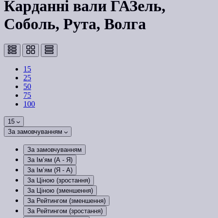
Карданні вали ГАЗель,
Соболь, Рута, Волга
15
25
50
75
100
15
За замовчуванням
За замовчуванням
За Ім’ям (A - Я)
За Ім’ям (Я - A)
За Ціною (зростання)
За Ціною (зменшення)
За Рейтингом (зменшення)
За Рейтингом (зростання)