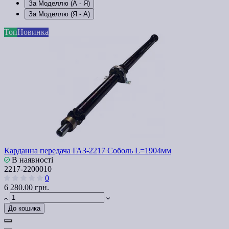
За Моделлю (A - Я)
За Моделлю (Я - A)
Топ
Новинка
Карданна передача ГАЗ-2217 Соболь L=1904мм
В наявності
2217-2200010
0
6 280.00 грн.
До кошика