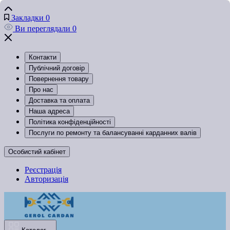
Закладки
0
Ви переглядали
0
Контакти
Публічний договір
Повернення товару
Про нас
Доставка та оплата
Наша адреса
Політика конфіденційності
Послуги по ремонту та балансуванні карданних валів
Особистий кабінет
Реєстрація
Авторизація