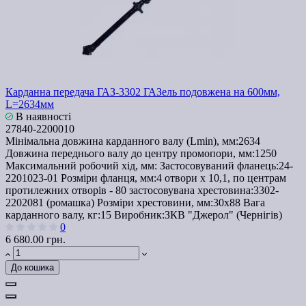
Карданна передача ГАЗ-3302 ГАЗель подовжена на 600мм,
L=2634мм
В наявності
27840-2200010
Мінімальна довжина карданного валу (Lmin), мм:
2634
Довжина переднього валу до центру промопори, мм:
1250
Максимальний робочий хід, мм:
Застосовуваний фланець:
24-
2201023-01
Розміри фланця, мм:
4 отвори х 10,1, по центрам
протилежних отворів - 80
застосовувана хрестовина:
3302-
2202081 (ромашка)
Розміри хрестовини, мм:
30х88
Вага
карданного валу, кг:
15
Виробник:
ЗКВ "Джерол" (Чернігів)
0
6 680.00 грн.
До кошика