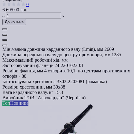
0
6 695.00 грн.
До кошика
Мінімальна довжина карданного валу (Lmin), мм
2669
Довжина переднього валу до центру промопори, мм
1285
Максимальний робочий хід, мм
Застосовуваний фланець
24-2201023-01
Розміри фланця, мм
4 отвори х 10,1, по центрам протилежних
отворів - 80
застосовувана хрестовина
3302-2202081 (ромашка)
Розміри хрестовини, мм
30х88
Вага карданного валу, кг
15.3
Виробник
ТОВ "Агрокардан" (Чернігів)
Топ
Новинка