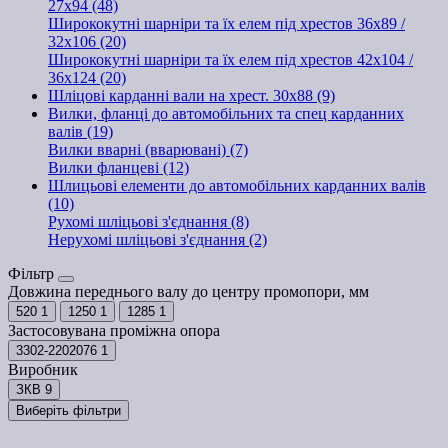
27x94 (48)
Ширококутні шарніри та їх елем під хрестов 36х89 /
32x106 (20)
Ширококутні шарніри та їх елем під хрестов 42x104 /
36x124 (20)
Шліцові карданні вали на хрест. 30x88 (9)
Вилки, фланці до автомобільних та спец карданних
валів (19)
Вилки вварні (вварювані) (7)
Вилки фланцеві (12)
Шлицьові елементи до автомобільних карданних валів
(10)
Рухомі шліцьові з'єднання (8)
Нерухомі шліцьові з'єднання (2)
Фільтр
Довжина переднього валу до центру промопори, мм
520
1
1250
1
1285
1
Застосовувана проміжна опора
3302-2202076
1
Виробник
ЗКВ
9
Виберіть фільтри