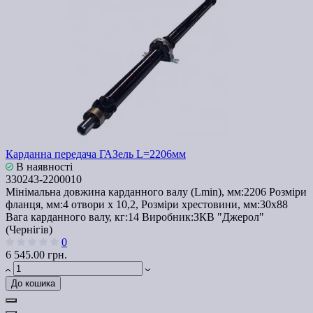
Карданна передача ГАЗель L=2206мм
В наявності
330243-2200010
Мінімальна довжина карданного валу (Lmin), мм:
2206
Розміри
фланця, мм:
4 отвори х 10,2,
Розміри хрестовини, мм:
30х88
Вага карданного валу, кг:
14
Виробник:
ЗКВ "Джерол"
(Чернігів)
0
6 545.00 грн.
До кошика