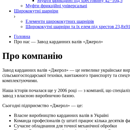
Муфти фрикційні під хрестовину 42*104,5
Муфти фрикційні універсальні
Ширококутні шарніри
Елементи ширококутних шарнірів
Ширококутні шарніри та їх елем під хрестов 23,8х91
Головна
Про нас — Завод карданних валів «Джерол»
Про компанію
Завод карданних валів «Джерол» — це невелике українське вир
сільськогосподарської техніки, вантажного транспорту та спец
комплектуючими.
Наша історія почалася ще у 2006 році — з компанії, що спеціал
завод з власною виробничою базою.
Сьогодні підприємство «Джерол» — це:
Власне виробництво карданних валів в Україні
Команда професіоналів (у штаті працює кілька десятків фа
Сучасне обладнання для точної механічної обробки