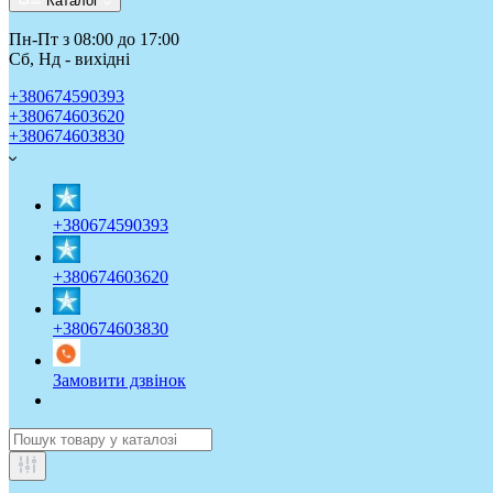
Каталог
Пн-Пт з 08:00 до 17:00
Сб, Нд - вихідні
+380674590393
+380674603620
+380674603830
+380674590393
+380674603620
+380674603830
Замовити дзвінок