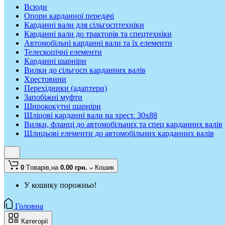
Всюди
Опори карданної передачі
Карданні вали для сільгосптехніки
Карданні вали до тракторів та спецтехніки
Автомобільні карданні вали та їх елементи
Телескопічні елементи
Карданні шарніри
Вилки до сільгосп карданних валів
Хрестовини
Перехідники (адаптери)
Запобіжні муфти
Ширококутні шарніри
Шліцові карданні вали на хрест. 30x88
Вилки, фланці до автомобільних та спец карданних валів
Шлицьові елементи до автомобільних карданних валів
0
Tоварів,
на
0.00 грн.
Кошик
У кошику порожньо!
Головна
Категорії