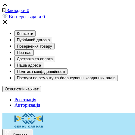
Закладки
0
Ви переглядали
0
Контакти
Публічний договір
Повернення товару
Про нас
Доставка та оплата
Наша адреса
Політика конфіденційності
Послуги по ремонту та балансуванні карданних валів
Особистий кабінет
Реєстрація
Авторизація