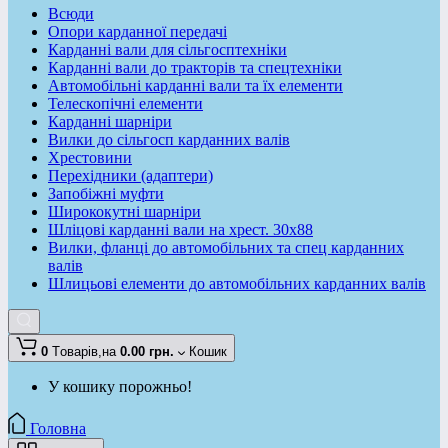
Всюди
Опори карданної передачі
Карданні вали для сільгосптехніки
Карданні вали до тракторів та спецтехніки
Автомобільні карданні вали та їх елементи
Телескопічні елементи
Карданні шарніри
Вилки до сільгосп карданних валів
Хрестовини
Перехідники (адаптери)
Запобіжні муфти
Ширококутні шарніри
Шліцові карданні вали на хрест. 30x88
Вилки, фланці до автомобільних та спец карданних
валів
Шлицьові елементи до автомобільних карданних валів
0
Tоварів,
на
0.00 грн.
Кошик
У кошику порожньо!
Головна