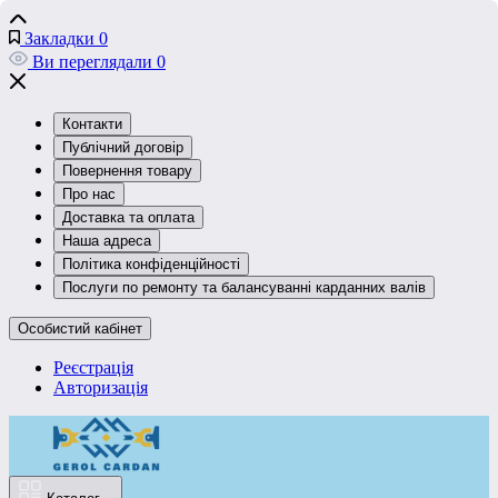
Закладки
0
Ви переглядали
0
Контакти
Публічний договір
Повернення товару
Про нас
Доставка та оплата
Наша адреса
Політика конфіденційності
Послуги по ремонту та балансуванні карданних валів
Особистий кабінет
Реєстрація
Авторизація