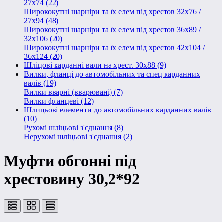
27x74 (22)
Ширококутні шарніри та їх елем під хрестов 32х76 /
27x94 (48)
Ширококутні шарніри та їх елем під хрестов 36х89 /
32x106 (20)
Ширококутні шарніри та їх елем під хрестов 42x104 /
36x124 (20)
Шліцові карданні вали на хрест. 30x88 (9)
Вилки, фланці до автомобільних та спец карданних
валів (19)
Вилки вварні (вварювані) (7)
Вилки фланцеві (12)
Шлицьові елементи до автомобільних карданних валів
(10)
Рухомі шліцьові з'єднання (8)
Нерухомі шліцьові з'єднання (2)
Муфти обгонні під
хрестовину 30,2*92