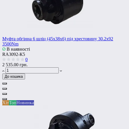
Муфта обгінна 6 шліц (45x38x6) під хрестовину 30.2x92
3500Nm
В наявності
RA3092-К5
0
2 535.00 грн.
До кошика
Хіт
Топ
Новинка