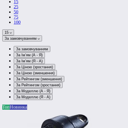
15
25
50
75
100
15
За замовчуванням
За замовчуванням
За Ім’ям (A - Я)
За Ім’ям (Я - A)
За Ціною (зростання)
За Ціною (зменшення)
За Рейтингом (зменшення)
За Рейтингом (зростання)
За Моделлю (A - Я)
За Моделлю (Я - A)
Топ
Новинка