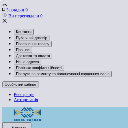
Закладки
0
Ви переглядали
0
Контакти
Публічний договір
Повернення товару
Про нас
Доставка та оплата
Наша адреса
Політика конфіденційності
Послуги по ремонту та балансуванні карданних валів
Особистий кабінет
Реєстрація
Авторизація