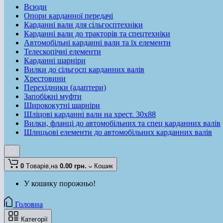
Всюди
Опори карданної передачі
Карданні вали для сільгосптехніки
Карданні вали до тракторів та спецтехніки
Автомобільні карданні вали та їх елементи
Телескопічні елементи
Карданні шарніри
Вилки до сільгосп карданних валів
Хрестовини
Перехідники (адаптери)
Запобіжні муфти
Ширококутні шарніри
Шліцові карданні вали на хрест. 30x88
Вилки, фланці до автомобільних та спец карданних валів
Шлицьові елементи до автомобільних карданних валів
0
Tоварів,
на
0.00 грн.
Кошик
У кошику порожньо!
Головна
Категорії