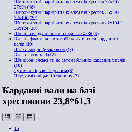
Ширококутні шарніри та їх елем під хрестов 32х76 /
27x94 (48)
Ширококутні шарніри та їх елем під хрестов 36х89 /
32x106 (20)
Ширококутні шарніри та їх елем під хрестов 42x104 /
36x124 (20)
Шліцові карданні вали на хрест. 30x88 (9)
Вилки, фланці до автомобільних та спец карданних
валів (19)
Вилки вварні (вварювані) (7)
Вилки фланцеві (12)
Шлицьові елементи до автомобільних карданних валів
(10)
Рухомі шліцьові з'єднання (8)
Нерухомі шліцьові з'єднання (2)
Карданні вали на базі
хрестовини 23,8*61,3
15