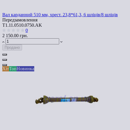
Вал карданний 510 мм, хрест. 23,8*61,3, 6 шліців/8 шліців
Передзамовлення
T1.11.0510.0750.AK
0
2 150.00 грн.
Продано
Хіт
Топ
Новинка