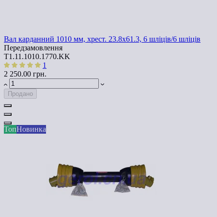
Вал карданний 1010 мм, хрест. 23.8х61.3, 6 шліців/6 шліців
Передзамовлення
T1.11.1010.1770.KK
1
2 250.00 грн.
Продано
Топ
Новинка