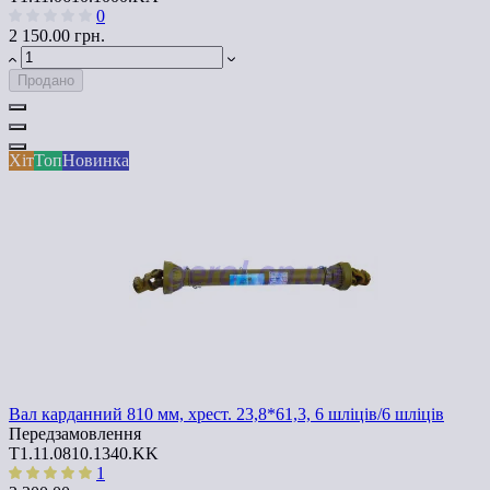
0
2 150.00 грн.
Продано
Хіт
Топ
Новинка
Вал карданний 810 мм, хрест. 23,8*61,3, 6 шліців/6 шліців
Передзамовлення
T1.11.0810.1340.KK
1