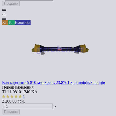
Продано
Хіт
Топ
Новинка
Вал карданний 810 мм, хрест. 23,8*61,3, 6 шліців/8 шліців
Передзамовлення
T1.11.0810.1340.KA
1
2 200.00 грн.
Продано