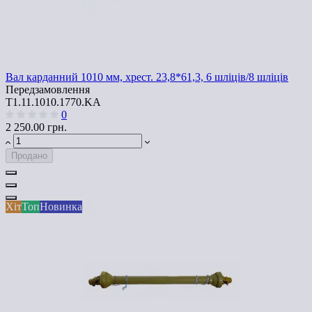
Вал карданний 1010 мм, хрест. 23,8*61,3, 6 шліців/8 шліців
Передзамовлення
T1.11.1010.1770.KA
0
2 250.00 грн.
Продано
Хіт
Топ
Новинка