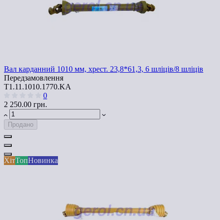
Вал карданний 1010 мм, хрест. 23,8*61,3, 6 шліців/8 шліців
Передзамовлення
T1.11.1010.1770.KA
0
2 250.00 грн.
Продано
Хіт
Топ
Новинка