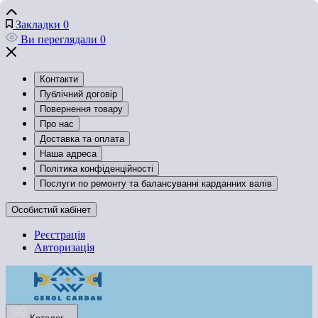
Закладки
0
Ви переглядали
0
Контакти
Публічний договір
Повернення товару
Про нас
Доставка та оплата
Наша адреса
Політика конфіденційності
Послуги по ремонту та балансуванні карданних валів
Особистий кабінет
Реєстрація
Авторизація