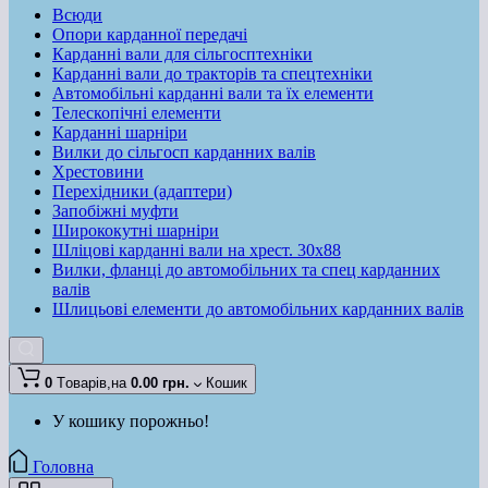
Всюди
Опори карданної передачі
Карданні вали для сільгосптехніки
Карданні вали до тракторів та спецтехніки
Автомобільні карданні вали та їх елементи
Телескопічні елементи
Карданні шарніри
Вилки до сільгосп карданних валів
Хрестовини
Перехідники (адаптери)
Запобіжні муфти
Ширококутні шарніри
Шліцові карданні вали на хрест. 30x88
Вилки, фланці до автомобільних та спец карданних
валів
Шлицьові елементи до автомобільних карданних валів
0
Tоварів,
на
0.00 грн.
Кошик
У кошику порожньо!
Головна