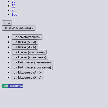
25
50
75
100
15
За замовчуванням
За замовчуванням
За Ім’ям (A - Я)
За Ім’ям (Я - A)
За Ціною (зростання)
За Ціною (зменшення)
За Рейтингом (зменшення)
За Рейтингом (зростання)
За Моделлю (A - Я)
За Моделлю (Я - A)
Топ
Новинка