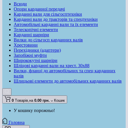
Всюди
Опори карданної передачі
Карданні вали для сільгосптехніки
Карданні вали до тракторів та спецтехніки
Автомобільні карданні вали та їх елементи
Телескопічні елементи
Карданні шарніри
Вилки до сільгосп карданних валів
Хрестовини
Перехідники (адаптери)
Запобіжні муфти
Ширококутні шарніри
Шліцові карданні вали на хрест. 30x88
Вилки, фланці до автомобільних та спец карданних
валів
Шлицьові елементи до автомобільних карданних валів
0
Tоварів,
на
0.00 грн.
Кошик
У кошику порожньо!
Головна