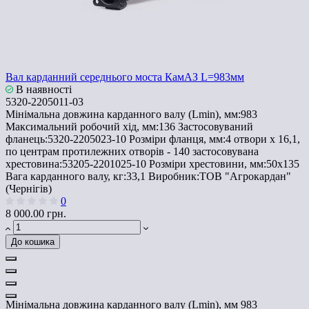
Вал карданний середнього моста КамАЗ L=983мм
В наявності
5320-2205011-03
Мінімальна довжина карданного валу (Lmin), мм:
983
Максимальний робочий хід, мм:
136
Застосовуваний
фланець:
5320-2205023-10
Розміри фланця, мм:
4 отвори х 16,1,
по центрам протилежних отворів - 140
застосовувана
хрестовина:
53205-2201025-10
Розміри хрестовини, мм:
50х135
Вага карданного валу, кг:
33,1
Виробник:
ТОВ "Агрокардан"
(Чернігів)
0
8 000.00 грн.
До кошика
Мінімальна довжина карданного валу (Lmin), мм
983