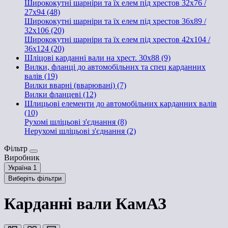
Ширококутні шарніри та їх елем під хрестов 32х76 /
27x94 (48)
Ширококутні шарніри та їх елем під хрестов 36х89 /
32x106 (20)
Ширококутні шарніри та їх елем під хрестов 42x104 /
36x124 (20)
Шліцові карданні вали на хрест. 30x88 (9)
Вилки, фланці до автомобільних та спец карданних
валів (19)
Вилки вварні (вварювані) (7)
Вилки фланцеві (12)
Шлицьові елементи до автомобільних карданних валів
(10)
Рухомі шліцьові з'єднання (8)
Нерухомі шліцьові з'єднання (2)
Фільтр
Виробник
Україна
1
Виберіть фільтри
Карданні вали КамАЗ