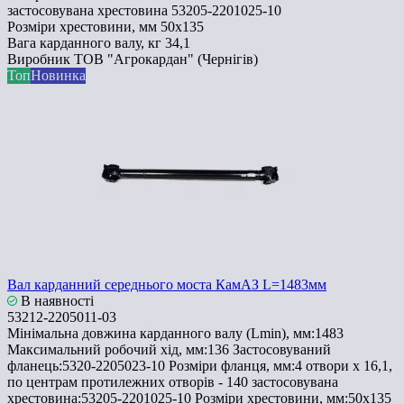
застосовувана хрестовина
53205-2201025-10
Розміри хрестовини, мм
50х135
Вага карданного валу, кг
34,1
Виробник
ТОВ "Агрокардан" (Чернігів)
Топ
Новинка
Вал карданний середнього моста КамАЗ L=1483мм
В наявності
53212-2205011-03
Мінімальна довжина карданного валу (Lmin), мм:
1483
Максимальний робочий хід, мм:
136
Застосовуваний
фланець:
5320-2205023-10
Розміри фланця, мм:
4 отвори х 16,1,
по центрам протилежних отворів - 140
застосовувана
хрестовина:
53205-2201025-10
Розміри хрестовини, мм:
50х135