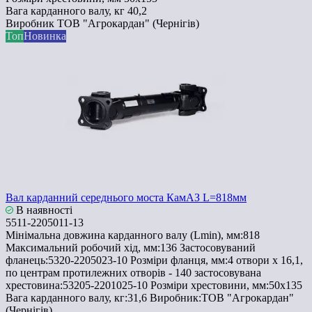
Вага карданного валу, кг
40,2
Виробник
ТОВ "Агрокардан" (Чернігів)
Топ
Новинка
Вал карданний середнього моста КамАЗ L=818мм
В наявності
5511-2205011-13
Мінімальна довжина карданного валу (Lmin), мм:
818
Максимальний робочий хід, мм:
136
Застосовуваний
фланець:
5320-2205023-10
Розміри фланця, мм:
4 отвори х 16,1,
по центрам протилежних отворів - 140
застосовувана
хрестовина:
53205-2201025-10
Розміри хрестовини, мм:
50х135
Вага карданного валу, кг:
31,6
Виробник:
ТОВ "Агрокардан"
(Чернігів)