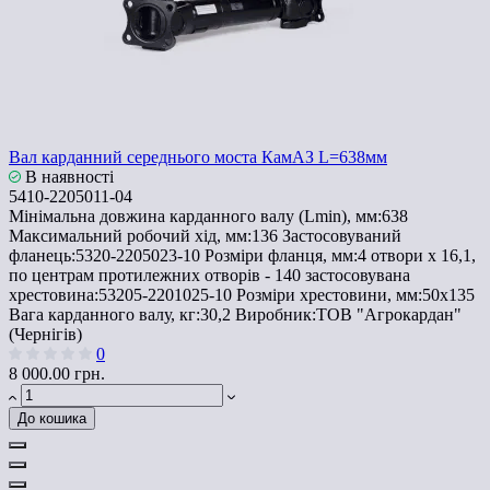
Вал карданний середнього моста КамАЗ L=638мм
В наявності
5410-2205011-04
Мінімальна довжина карданного валу (Lmin), мм:
638
Максимальний робочий хід, мм:
136
Застосовуваний
фланець:
5320-2205023-10
Розміри фланця, мм:
4 отвори х 16,1,
по центрам протилежних отворів - 140
застосовувана
хрестовина:
53205-2201025-10
Розміри хрестовини, мм:
50х135
Вага карданного валу, кг:
30,2
Виробник:
ТОВ "Агрокардан"
(Чернігів)
0
8 000.00 грн.
До кошика