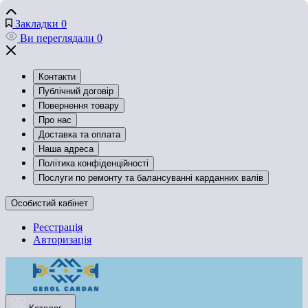
Закладки
0
Ви переглядали
0
Контакти
Публічний договір
Повернення товару
Про нас
Доставка та оплата
Наша адреса
Політика конфіденційності
Послуги по ремонту та балансуванні карданних валів
Особистий кабінет
Реєстрація
Авторизація