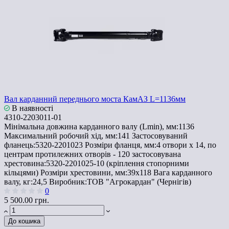
Вал карданний переднього моста КамАЗ L=1136мм
В наявності
4310-2203011-01
Мінімальна довжина карданного валу (Lmin), мм:
1136
Максимальний робочий хід, мм:
141
Застосовуваний
фланець:
5320-2201023
Розміри фланця, мм:
4 отвори х 14, по
центрам протилежних отворів - 120
застосовувана
хрестовина:
5320-2201025-10 (кріплення стопорними
кільцями)
Розміри хрестовини, мм:
39х118
Вага карданного
валу, кг:
24,5
Виробник:
ТОВ "Агрокардан" (Чернігів)
0
5 500.00 грн.
До кошика