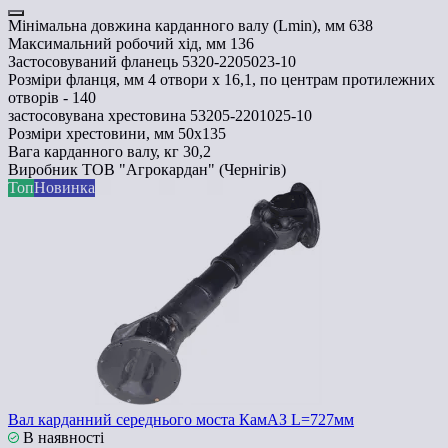
Мінімальна довжина карданного валу (Lmin), мм
638
Максимальний робочий хід, мм
136
Застосовуваний фланець
5320-2205023-10
Розміри фланця, мм
4 отвори х 16,1, по центрам протилежних
отворів - 140
застосовувана хрестовина
53205-2201025-10
Розміри хрестовини, мм
50х135
Вага карданного валу, кг
30,2
Виробник
ТОВ "Агрокардан" (Чернігів)
Топ
Новинка
Вал карданний середнього моста КамАЗ L=727мм
В наявності