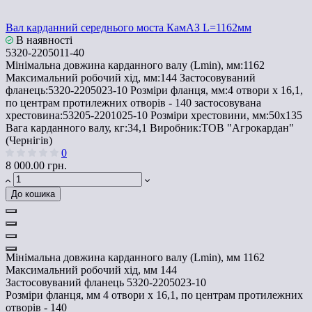
Вал карданний середнього моста КамАЗ L=1162мм
В наявності
5320-2205011-40
Мінімальна довжина карданного валу (Lmin), мм:
1162
Максимальний робочий хід, мм:
144
Застосовуваний
фланець:
5320-2205023-10
Розміри фланця, мм:
4 отвори х 16,1,
по центрам протилежних отворів - 140
застосовувана
хрестовина:
53205-2201025-10
Розміри хрестовини, мм:
50х135
Вага карданного валу, кг:
34,1
Виробник:
ТОВ "Агрокардан"
(Чернігів)
0
8 000.00 грн.
До кошика
Мінімальна довжина карданного валу (Lmin), мм
1162
Максимальний робочий хід, мм
144
Застосовуваний фланець
5320-2205023-10
Розміри фланця, мм
4 отвори х 16,1, по центрам протилежних
отворів - 140