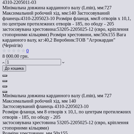
4310-2205011-03
Мінімальна довжина карданного валу (Lmin), мм:
727
Максимальний робочий хід, мм:
140
Застосовуваний
фланець:
4310-2205023-10
Розміри фланця, мм:
8 отворів х 10,1,
по центрам протилежних отворів - 185, по ободу - 205
застосовувана хрестовина:
53205-2205025-12 (євро, кріплення
стопорними кільцями)
Розміри хрестовини, мм:
50х155
Вага
карданного валу, кг:
40,2
Виробник:
ТОВ "Агрокардан"
(Чернігів)
0
8 000.00 грн.
До кошика
Мінімальна довжина карданного валу (Lmin), мм
727
Максимальний робочий хід, мм
140
Застосовуваний фланець
4310-2205023-10
Розміри фланця, мм
8 отворів х 10,1, по центрам протилежних
отворів - 185, по ободу - 205
застосовувана хрестовина
53205-2205025-12 (євро, кріплення
стопорними кільцями)
Розміри хрестовини, мм
50х155