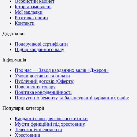
Особистий кабінет
Історія замовлень
Мої закладки
Розсилка новин
Контакти
Додатково
Подарункові сертифікати
Підбір карданного валу
Інформація
Про нас — Завод карданних валів «Джерол»
Умови доставки та оплати
Публічний договір (Оферта)
Повернення товару
Політика конфіденційності
Послуги по ремонту та балансуванні карданних валів:
Популярні категорії
Карданні вали для сільгосптехніки
Муфти фрикційні під хрестовину
Телескопічні елементи
Хрестовини