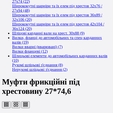
27x74 (22)
Ширококутні шарніри та їх елем під хрестов 32х76 /
27x94 (48)
Ширококутні шарніри та їх елем під хрестов 36х89 /
32x106 (20)
Ширококутні шарніри та їх елем під хрестов 42x104 /
36x124 (20)
Шліцові карданні вали на хрест. 30x88 (9)
Вилки, фланці до автомобільних та спец карданних
валів (19)
Вилки вварні (вварювані) (7)
Вилки фланцеві (12)
Шлицьові елементи до автомобільних карданних валів
(10)
Рухомі шліцьові з'єднання (8)
Нерухомі шліцьові з'єднання (2)
Муфти фрикційні під
хрестовину 27*74,6