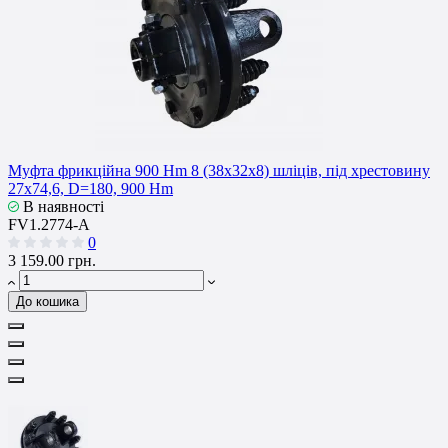
Муфта фрикційна 900 Hm 8 (38x32x8) шліців, під хрестовину
27x74,6, D=180, 900 Hm
В наявності
FV1.2774-A
0
3 159.00 грн.
До кошика