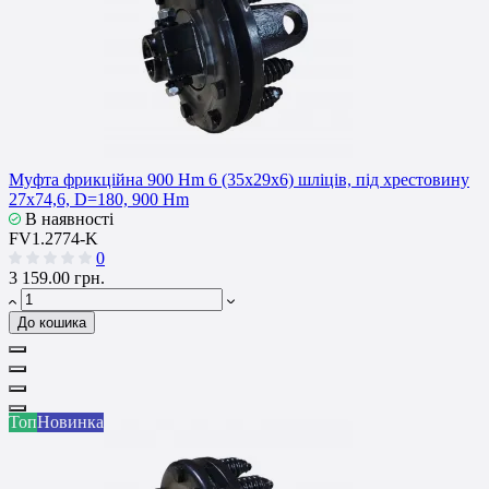
Муфта фрикційна 900 Hm 6 (35x29x6) шліців, під хрестовину
27x74,6, D=180, 900 Hm
В наявності
FV1.2774-K
0
3 159.00 грн.
До кошика
Топ
Новинка