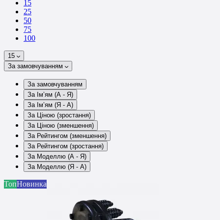
15
25
50
75
100
15
За замовчуванням
За замовчуванням
За Ім’ям (A - Я)
За Ім’ям (Я - A)
За Ціною (зростання)
За Ціною (зменшення)
За Рейтингом (зменшення)
За Рейтингом (зростання)
За Моделлю (A - Я)
За Моделлю (Я - A)
Топ
Новинка