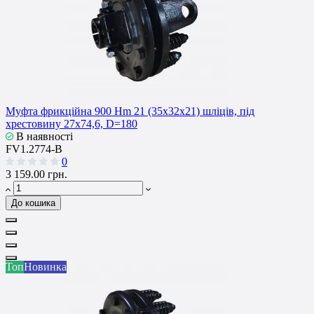
Муфта фрикційна 900 Hm 21 (35x32x21) шліців, під
хрестовину 27x74,6, D=180
В наявності
FV1.2774-B
0
3 159.00 грн.
До кошика
Топ
Новинка