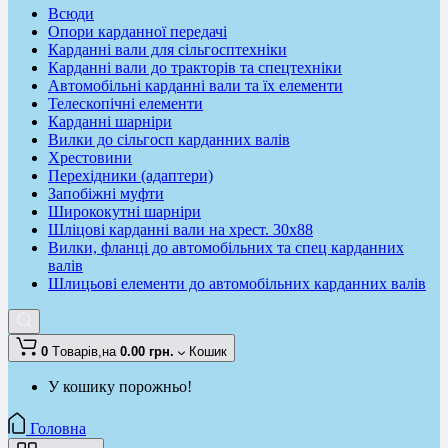
Всюди
Опори карданної передачі
Карданні вали для сільгосптехніки
Карданні вали до тракторів та спецтехніки
Автомобільні карданні вали та їх елементи
Телескопічні елементи
Карданні шарніри
Вилки до сільгосп карданних валів
Хрестовини
Перехідники (адаптери)
Запобіжні муфти
Ширококутні шарніри
Шліцові карданні вали на хрест. 30x88
Вилки, фланці до автомобільних та спец карданних
валів
Шлицьові елементи до автомобільних карданних валів
0
Tоварів,
на
0.00 грн.
Кошик
У кошику порожньо!
Головна