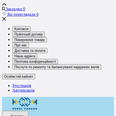
Закладки
0
Ви переглядали
0
Контакти
Публічний договір
Повернення товару
Про нас
Доставка та оплата
Наша адреса
Політика конфіденційності
Послуги по ремонту та балансуванні карданних валів
Особистий кабінет
Реєстрація
Авторизація