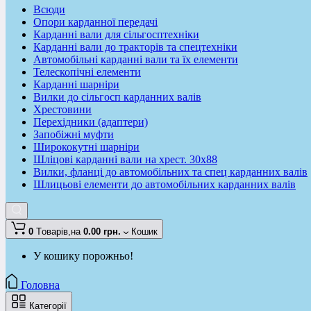
Всюди
Опори карданної передачі
Карданні вали для сільгосптехніки
Карданні вали до тракторів та спецтехніки
Автомобільні карданні вали та їх елементи
Телескопічні елементи
Карданні шарніри
Вилки до сільгосп карданних валів
Хрестовини
Перехідники (адаптери)
Запобіжні муфти
Ширококутні шарніри
Шліцові карданні вали на хрест. 30x88
Вилки, фланці до автомобільних та спец карданних валів
Шлицьові елементи до автомобільних карданних валів
0
Tоварів,
на
0.00 грн.
Кошик
У кошику порожньо!
Головна
Категорії