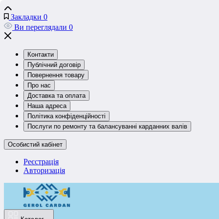
Закладки
0
Ви переглядали
0
Контакти
Публічний договір
Повернення товару
Про нас
Доставка та оплата
Наша адреса
Політика конфіденційності
Послуги по ремонту та балансуванні карданних валів
Особистий кабінет
Реєстрація
Авторизація