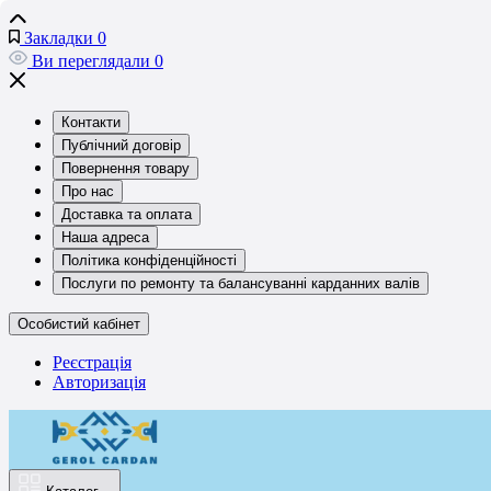
Закладки
0
Ви переглядали
0
Контакти
Публічний договір
Повернення товару
Про нас
Доставка та оплата
Наша адреса
Політика конфіденційності
Послуги по ремонту та балансуванні карданних валів
Особистий кабінет
Реєстрація
Авторизація