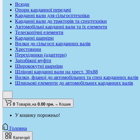
Всюди
Опори карданної передачі
Карданні вали для сільгосптехніки
Карданні вали до тракторів та спецтехніки
Автомобільні карданні вали та їх елементи
Телескопічні елементи
Карданні шарніри
Вилки до сільгосп карданних валів
Хрестовини
Перехідники (адаптери)
Запобіжні муфти
Ширококутні шарніри
Шліцові карданні вали на хрест. 30x88
Вилки, фланці до автомобільних та спец карданних валів
Шлицьові елементи до автомобільних карданних валів
0
Tоварів,
на
0.00 грн.
Кошик
У кошику порожньо!
Головна
Категорії