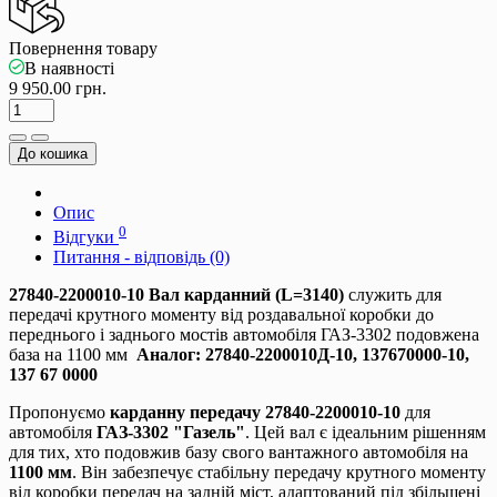
Повернення товару
В наявності
9 950.00 грн.
До кошика
Опис
0
Відгуки
Питання - відповідь (0)
27840-2200010-10 Вал карданний (L=3140)
служить для
передачі крутного моменту від роздавальної коробки до
переднього і заднього мостів автомобіля
ГАЗ-3302
подовжена
база на 1100 мм
Аналог:
27840-2200010Д-10,
137670000-10,
137 67 0000
Пропонуємо
карданну передачу 27840-2200010-10
для
автомобіля
ГАЗ-3302 "Газель"
. Цей вал є ідеальним рішенням
для тих, хто подовжив базу свого вантажного автомобіля на
1100 мм
. Він забезпечує стабільну передачу крутного моменту
від коробки передач на задній міст, адаптований під збільшені