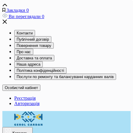
Закладки
0
Ви переглядали
0
Контакти
Публічний договір
Повернення товару
Про нас
Доставка та оплата
Наша адреса
Політика конфіденційності
Послуги по ремонту та балансуванні карданних валів
Особистий кабінет
Реєстрація
Авторизація