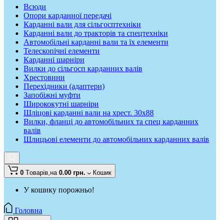
Всюди
Опори карданної передачі
Карданні вали для сільгосптехніки
Карданні вали до тракторів та спецтехніки
Автомобільні карданні вали та їх елементи
Телескопічні елементи
Карданні шарніри
Вилки до сільгосп карданних валів
Хрестовини
Перехідники (адаптери)
Запобіжні муфти
Ширококутні шарніри
Шліцові карданні вали на хрест. 30x88
Вилки, фланці до автомобільних та спец карданних
валів
Шлицьові елементи до автомобільних карданних валів
0
Tоварів,
на
0.00 грн.
Кошик
У кошику порожньо!
Головна