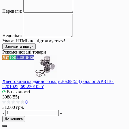
Переваги:
Недоліки:
Увага:
HTML не підтримується!
Залишити відгук
Рекомендовані товари
Хіт
Топ
Новинка
Хрестовина карданного валу 30x88(55) (аналог АР.3110-
2201025, 69-2201025)
В наявності
3088(55)
0
312.00 грн.
До кошика