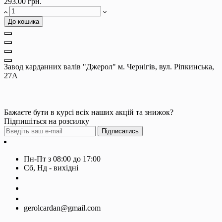
293.00 грн.
До кошика
Завод карданних валів "Джерол" м. Чернігів, вул. Ріпкинська,
27А
Бажаєте бути в курсі всіх наших акцій та знижок?
Підпишіться на розсилку
Підписатись
Контакти
Пн-Пт з 08:00 до 17:00
Сб, Нд - вихідні
+380674590393
+380674603620
+380674603830
gerolcardan@gmail.com