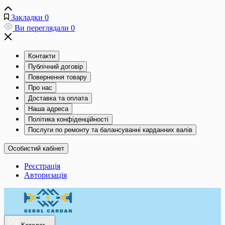
Закладки
0
Ви переглядали
0
Контакти
Публічний договір
Повернення товару
Про нас
Доставка та оплата
Наша адреса
Політика конфіденційності
Послуги по ремонту та балансуванні карданних валів
Особистий кабінет
Реєстрація
Авторизація