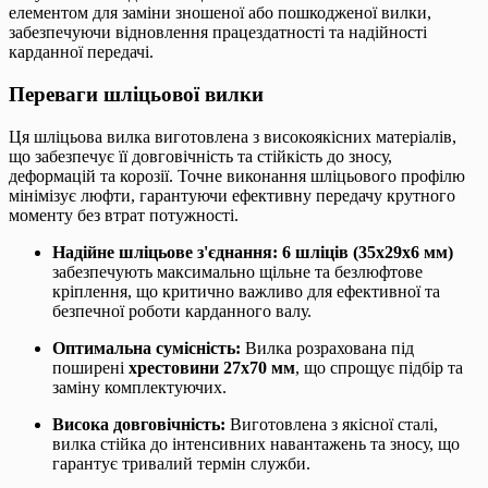
елементом для заміни зношеної або пошкодженої вилки,
забезпечуючи відновлення працездатності та надійності
карданної передачі.
Переваги шліцьової вилки
Ця шліцьова вилка виготовлена з високоякісних матеріалів,
що забезпечує її довговічність та стійкість до зносу,
деформацій та корозії. Точне виконання шліцьового профілю
мінімізує люфти, гарантуючи ефективну передачу крутного
моменту без втрат потужності.
Надійне шліцьове з'єднання:
6 шліців (35х29х6 мм)
забезпечують максимально щільне та безлюфтове
кріплення, що критично важливо для ефективної та
безпечної роботи карданного валу.
Оптимальна сумісність:
Вилка розрахована під
поширені
хрестовини 27х70 мм
, що спрощує підбір та
заміну комплектуючих.
Висока довговічність:
Виготовлена з якісної сталі,
вилка стійка до інтенсивних навантажень та зносу, що
гарантує тривалий термін служби.