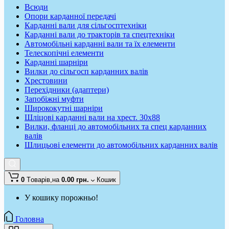
Всюди
Опори карданної передачі
Карданні вали для сільгосптехніки
Карданні вали до тракторів та спецтехніки
Автомобільні карданні вали та їх елементи
Телескопічні елементи
Карданні шарніри
Вилки до сільгосп карданних валів
Хрестовини
Перехідники (адаптери)
Запобіжні муфти
Ширококутні шарніри
Шліцові карданні вали на хрест. 30x88
Вилки, фланці до автомобільних та спец карданних
валів
Шлицьові елементи до автомобільних карданних валів
0
Tоварів,
на
0.00 грн.
Кошик
У кошику порожньо!
Головна