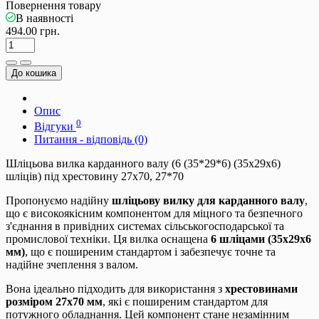
Повернення товару
В наявності
494.00 грн.
До кошика
Опис
0
Відгуки
Питання - відповідь (0)
Шліцьова вилка карданного валу (6 (35*29*6) (35х29х6)
шліців) під хрестовину 27х70, 27*70
Пропонуємо надійну
шліцьову вилку для карданного валу
,
що є високоякісним компонентом для міцного та безпечного
з'єднання в привідних системах сільськогосподарської та
промислової техніки. Ця вилка оснащена
6 шліцами (35х29х6
мм)
, що є поширеним стандартом і забезпечує точне та
надійне зчеплення з валом.
Вона ідеально підходить для використання з
хрестовинами
розміром 27х70 мм
, які є поширеним стандартом для
потужного обладнання. Цей компонент стане незамінним