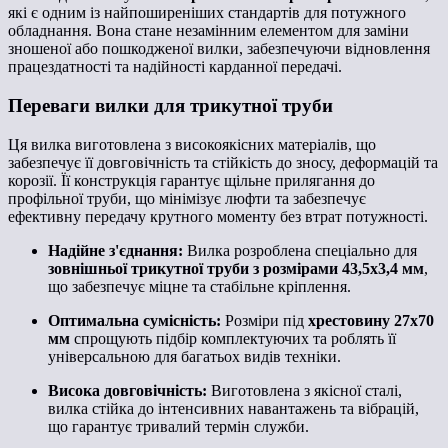
які є одним із найпоширеніших стандартів для потужного
обладнання. Вона стане незамінним елементом для заміни
зношеної або пошкодженої вилки, забезпечуючи відновлення
працездатності та надійності карданної передачі.
Переваги вилки для трикутної труби
Ця вилка виготовлена з високоякісних матеріалів, що
забезпечує її довговічність та стійкість до зносу, деформацій та
корозії. Її конструкція гарантує щільне прилягання до
профільної труби, що мінімізує люфти та забезпечує
ефективну передачу крутного моменту без втрат потужності.
Надійне з'єднання:
Вилка розроблена спеціально для
зовнішньої трикутної труби з розмірами 43,5х3,4 мм
,
що забезпечує міцне та стабільне кріплення.
Оптимальна сумісність:
Розміри під
хрестовину 27х70
мм
спрощують підбір комплектуючих та роблять її
універсальною для багатьох видів техніки.
Висока довговічність:
Виготовлена з якісної сталі,
вилка стійка до інтенсивних навантажень та вібрацій,
що гарантує тривалий термін служби.