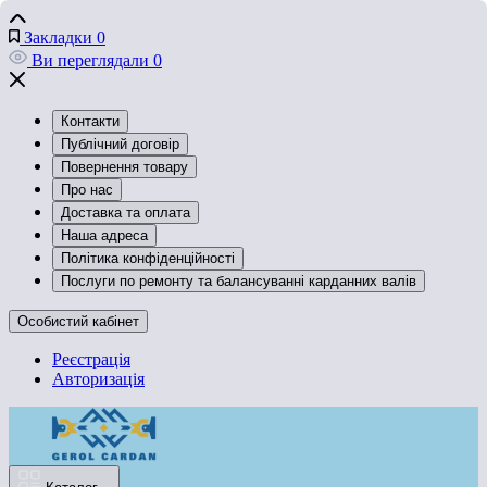
Закладки
0
Ви переглядали
0
Контакти
Публічний договір
Повернення товару
Про нас
Доставка та оплата
Наша адреса
Політика конфіденційності
Послуги по ремонту та балансуванні карданних валів
Особистий кабінет
Реєстрація
Авторизація