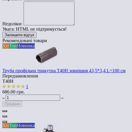
Недоліки:
Увага:
HTML не підтримується!
Залишити відгук
Рекомендовані товари
Хіт
Топ
Новинка
Труба профільна трикутна Т40Н зовнішня 43,5*3,4 L=100 см
Передзамовлення
Т40Н
1
686.00 грн.
Продано
Хіт
Топ
Новинка