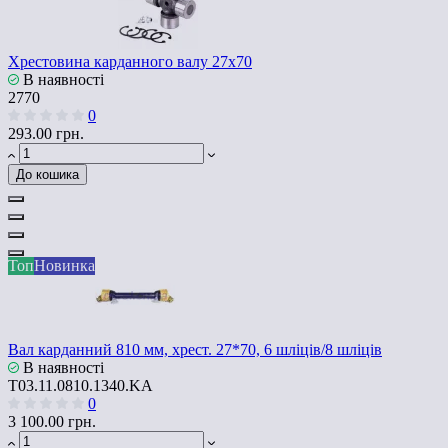
Хрестовина карданного валу 27x70
В наявності
2770
0
293.00 грн.
До кошика
Топ
Новинка
Вал карданний 810 мм, хрест. 27*70, 6 шліців/8 шліців
В наявності
T03.11.0810.1340.KA
0
3 100.00 грн.