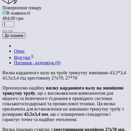
Повернення товару
В наявності
494.00 грн.
До кошика
Опис
0
Відгуки
Питання - відповідь (0)
Вилка карданного валу на трубу трикутну зовнішню 43,5*3,4
43,5х3,4 під хрестовину 27х70, 27*70
Пропонуємо надійну
вилку карданного валу на зовнішню
трикутну трубу
, що є високоякісним компонентом для
міцного та безпечного з'єднання в привідних системах
сільськогосподарської та промислової техніки. Ця вилка
призначена для встановлення на зовнішню трикутну трубу з
розмірами
43,5х3,4 мм
, що є поширеним стандартом і
гарантує точне та надійне зчеплення.
Вилка ідеально сумісна з
хрестовинами розміром 27х70 мм
,