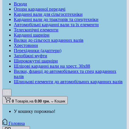
Всюди
Опори карданної передачі
Карданні вали для сільгосптехніки
Карданні вали до тракторів та спецтехніки
Автомобільні карданні вали та їх елементи
Телескопічні елементи
Карданні шарніри
Вилки до сільгосп карданних валів
Хрестовини
Перехідники (адаптери)
Запобіжні муфти
Ширококутні шарніри
Шліцові карданні вали на хрест. 30x88
Вилки, фланці до автомобільних та спец карданних
валів
Шлицьові елементи до автомобільних карданних валів
0
Tоварів,
на
0.00 грн.
Кошик
У кошику порожньо!
Головна