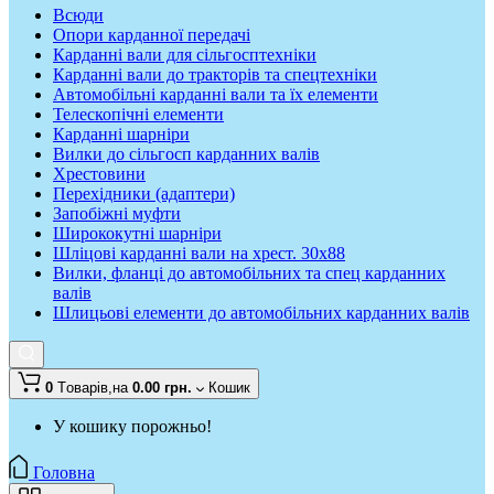
Всюди
Опори карданної передачі
Карданні вали для сільгосптехніки
Карданні вали до тракторів та спецтехніки
Автомобільні карданні вали та їх елементи
Телескопічні елементи
Карданні шарніри
Вилки до сільгосп карданних валів
Хрестовини
Перехідники (адаптери)
Запобіжні муфти
Ширококутні шарніри
Шліцові карданні вали на хрест. 30x88
Вилки, фланці до автомобільних та спец карданних
валів
Шлицьові елементи до автомобільних карданних валів
0
Tоварів,
на
0.00 грн.
Кошик
У кошику порожньо!
Головна