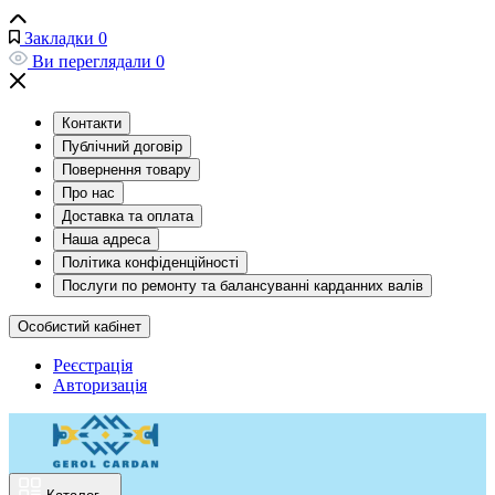
Закладки
0
Ви переглядали
0
Контакти
Публічний договір
Повернення товару
Про нас
Доставка та оплата
Наша адреса
Політика конфіденційності
Послуги по ремонту та балансуванні карданних валів
Особистий кабінет
Реєстрація
Авторизація