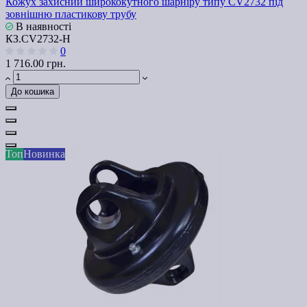
Кожух захисний ширококутного шарніру типу СV2732 під
зовнішню пластикову трубу
В наявності
КЗ.СV2732-Н
0
1 716.00 грн.
До кошика
Топ
Новинка