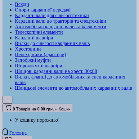
Всюди
Опори карданної передачі
Карданні вали для сільгосптехніки
Карданні вали до тракторів та спецтехніки
Автомобільні карданні вали та їх елементи
Телескопічні елементи
Карданні шарніри
Вилки до сільгосп карданних валів
Хрестовини
Перехідники (адаптери)
Запобіжні муфти
Ширококутні шарніри
Шліцові карданні вали на хрест. 30x88
Вилки, фланці до автомобільних та спец карданних
валів
Шлицьові елементи до автомобільних карданних валів
0
Tоварів,
на
0.00 грн.
Кошик
У кошику порожньо!
Головна