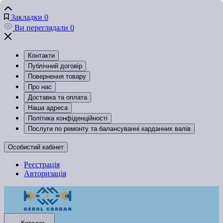
Закладки
0
Ви переглядали
0
Контакти
Публічний договір
Повернення товару
Про нас
Доставка та оплата
Наша адреса
Політика конфіденційності
Послуги по ремонту та балансуванні карданних валів
Особистий кабінет
Реєстрація
Авторизація