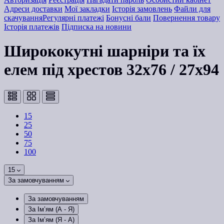
Адреси доставки
Мої закладки
Історія замовлень
Файли для
скачування
Регулярні платежі
Бонусні бали
Повернення товару
Історія платежів
Підписка на новини
Ширококутні шарніри та їх
елем під хрестов 32х76 / 27x94
15
25
50
75
100
15
За замовчуванням
За замовчуванням
За Ім’ям (A - Я)
За Ім’ям (Я - A)