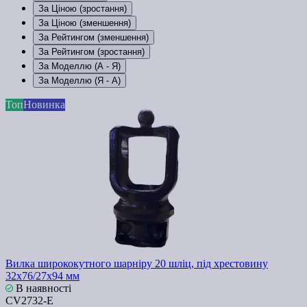
За Ціною (зростання)
За Ціною (зменшення)
За Рейтингом (зменшення)
За Рейтингом (зростання)
За Моделлю (A - Я)
За Моделлю (Я - A)
Топ
Новинка
Вилка ширококутного шарніру 20 шліц, під хрестовину
32х76/27х94 мм
В наявності
СV2732-Е