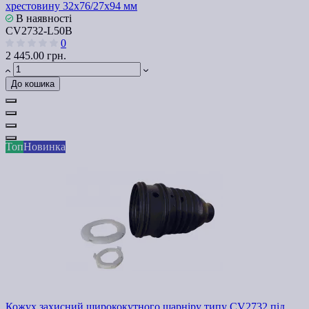
хрестовину 32х76/27х94 мм
В наявності
СV2732-L50В
0
2 445.00 грн.
До кошика
Топ
Новинка
Кожух захисний ширококутного шарніру типу СV2732 під