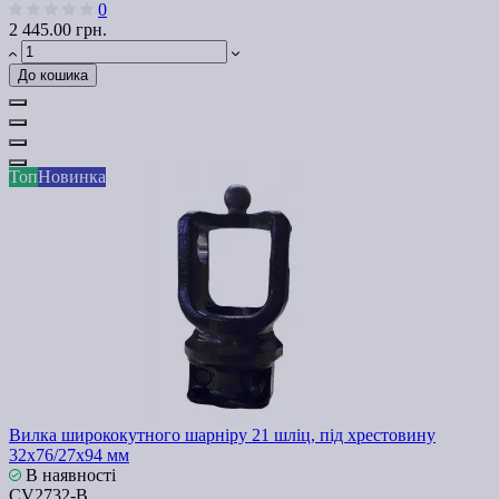
0
2 445.00 грн.
До кошика
Топ
Новинка
Вилка ширококутного шарніру 21 шліц, під хрестовину
32х76/27х94 мм
В наявності
СV2732-В