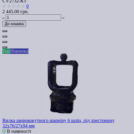
СV2732-К5
0
2 445.00 грн.
До кошика
Топ
Новинка
Вилка ширококутного шарніру 6 шліц, під хрестовину
32х76/27х94 мм
В наявності