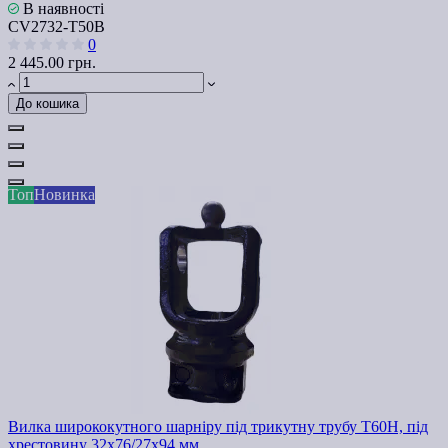
В наявності
СV2732-Т50В
0
2 445.00 грн.
До кошика
Топ
Новинка
Вилка ширококутного шарніру під трикутну трубу Т60H, під
хрестовину 32х76/27х94 мм