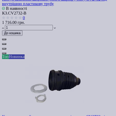
внутрішню пластикову трубу
В наявності
КЗ.СV2732-В
0
1 716.00 грн.
До кошика
Топ
Новинка