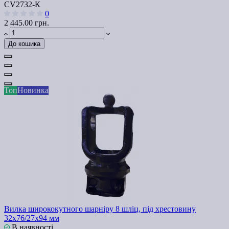
СV2732-К
0
2 445.00 грн.
До кошика
Топ
Новинка
Вилка ширококутного шарніру 8 шліц, під хрестовину
32х76/27х94 мм
В наявності