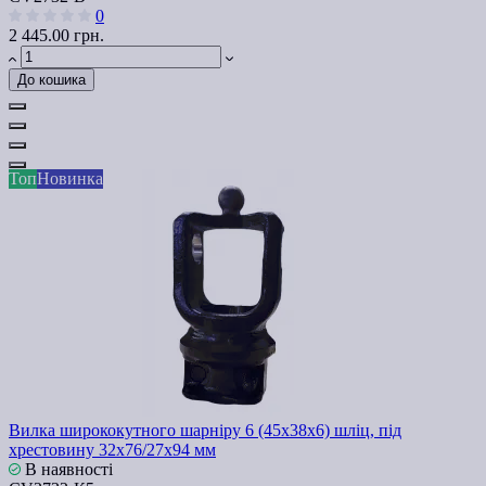
0
2 445.00 грн.
До кошика
Топ
Новинка
Вилка ширококутного шарніру 6 (45х38х6) шліц, під
хрестовину 32х76/27х94 мм
В наявності