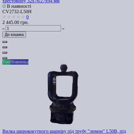
хрестовину 32х76/27х94 мм
В наявності
СV2732-L50H
0
2 445.00 грн.
До кошика
Топ
Новинка
Вилка ширококутного шарніру під трубу "лимон" L50В, під