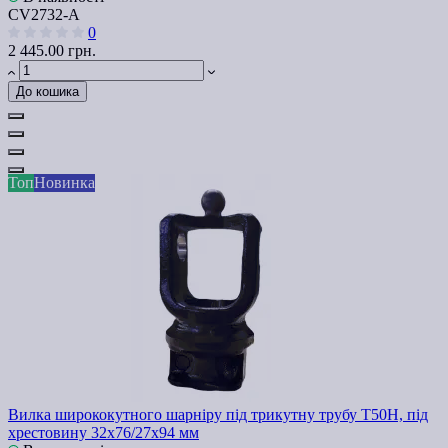
СV2732-А
0
2 445.00 грн.
До кошика
Топ
Новинка
Вилка ширококутного шарніру під трикутну трубу Т50H, під
хрестовину 32х76/27х94 мм