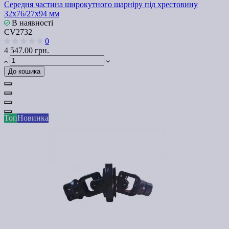
Середня частина широкутного шарніру під хрестовину
32х76/27х94 мм
В наявності
СV2732
0
4 547.00 грн.
До кошика
Топ
Новинка