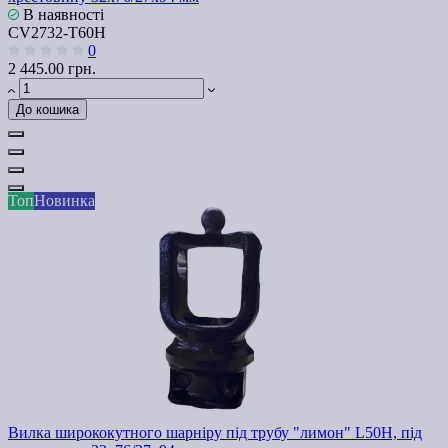
В наявності
СV2732-Т60H
0
2 445.00 грн.
До кошика
Топ
Новинка
Вилка ширококутного шарніру під трубу "лимон" L50H, під