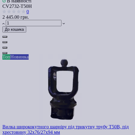
В наявності
СV2732-Т50H
0
2 445.00 грн.
До кошика
Топ
Новинка
Вилка ширококутного шарніру під трикутну трубу Т50В, під
хрестовину 32х76/27х94 мм