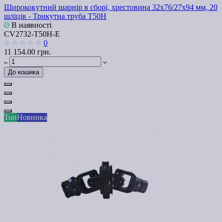
Ширококутний шарнір в сборі, хрестовина 32х76/27х94 мм, 20
шліців - Трикутна труба Т50H
В наявності
СV2732-T50H-Е
0
11 154.00 грн.
До кошика
Топ
Новинка