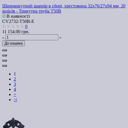
Ширококутний шарнір в сборі, хрестовина 32х76/27х94 мм, 20
шліців - Трикутна труба Т50В
В наявності
СV2732-T50B-Е
0
11 154.00 грн.
До кошика
1
2
3
4
>
>|